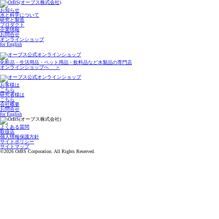
お知らせ
水と科学について
研究と製造
プロダクト
企業情報
お問合せ
オンラインショップ
for English
化粧品・生活用品・ペット用品・飲料品など水製品の専門店
オンラインショップへ ＞
お客様は
こちら
研究者様は
こちら
会社概要
お問合せ
for English
よくある質問
取扱店
個人情報保護方針
サイトポリシー
サイトマップ
©
2026 OrBS Corporation. All Rights Reserved.