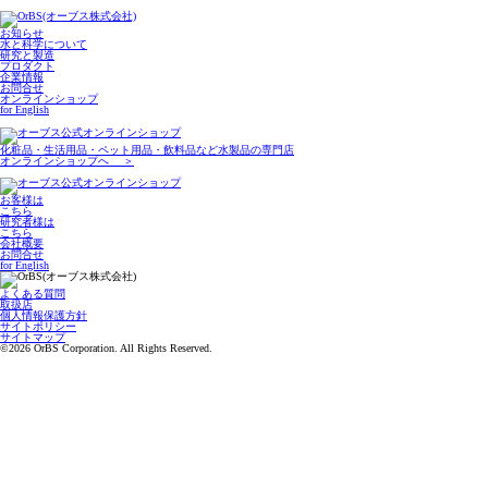
お知らせ
水と科学について
研究と製造
プロダクト
企業情報
お問合せ
オンラインショップ
for English
化粧品・生活用品・ペット用品・飲料品など水製品の専門店
オンラインショップへ ＞
お客様は
こちら
研究者様は
こちら
会社概要
お問合せ
for English
よくある質問
取扱店
個人情報保護方針
サイトポリシー
サイトマップ
©
2026 OrBS Corporation. All Rights Reserved.